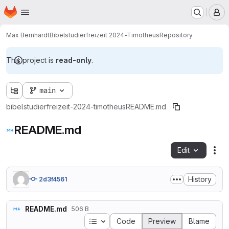
Homepage
Skip to main content
M
Max Bernhardt
Bibelstudierfreizeit 2024-Timotheus
Repository
This project is
read-only
.
main
bibelstudierfreizeit-2024-timotheus
README.md
README.md
Edit
Fil
History
2d3f4561
README.md
506 B
Table of contents
Code
Preview
Blame