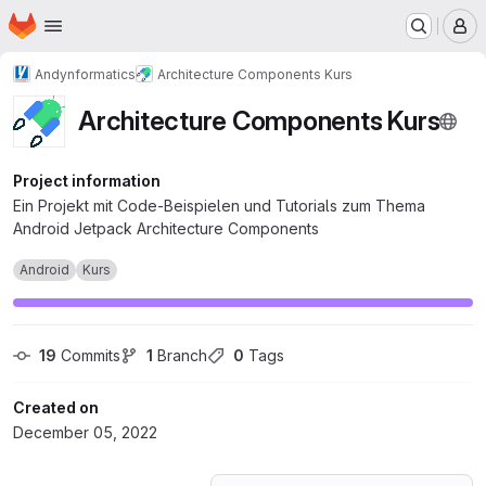
Homepage
Skip to main content
M
Andynformatics
Architecture Components Kurs
Architecture Components Kurs
Project information
Ein Projekt mit Code-Beispielen und Tutorials zum Thema
Android Jetpack Architecture Components
Android
Kurs
19
 Commits
1
 Branch
0
 Tags
Created on
December 05, 2022