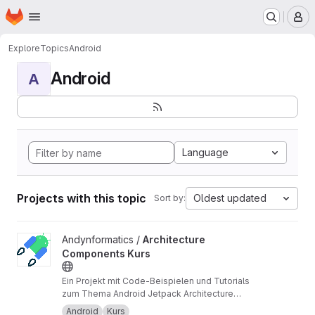
Homepage
Skip to main content
M
Explore
Topics
Android
Android
A
Language
Projects with this topic
Oldest updated
Sort by:
View Architecture Components Kurs project
Andynformatics /
Architecture
Components Kurs
Ein Projekt mit Code-Beispielen und Tutorials
zum Thema Android Jetpack Architecture
Components
Android
Kurs